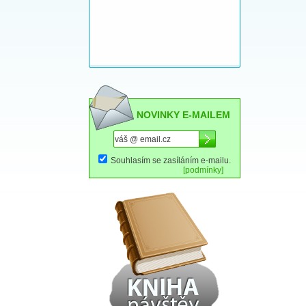
NOVINKY E-MAILEM
Souhlasím se zasíláním e-mailu.
[podmínky]