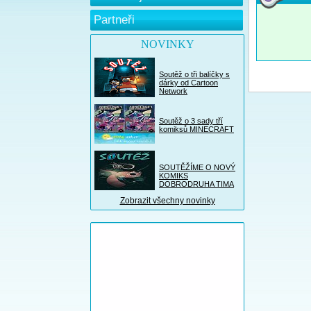
Partneři
NOVINKY
Soutěž o tři balíčky s
dárky od Cartoon
Network
Soutěž o 3 sady tří
komiksů MINECRAFT
SOUTĚŽÍME O NOVÝ
KOMIKS
DOBRODRUHA TIMA
Zobrazit všechny novinky