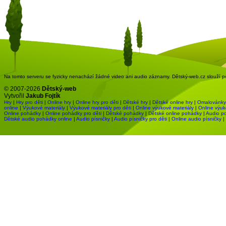
Na tomto serveru se fyzicky nenachází žádné video ani audio záznamy. Dětský-web.cz slouží pou
© 2007-2026
Dětský-web
Vytvořil
Jakub Fojtík
Hry
|
Hry pro děti
|
Online hry
|
Online hry pro děti
|
Dětské hry
|
Dětské online hry
|
Omalovánky
online
|
Výukové materiály
|
Výukové materiály pro děti
|
Online výukové materiály
|
Online výuk
Online pohádky
|
Online pohádky pro děti
|
Dětské pohádky
|
Dětské online pohádky
|
Audio p
Dětské audio pohádky online
|
Audio písničky
|
Audio písničky pro děti
|
Online audio písničky
|