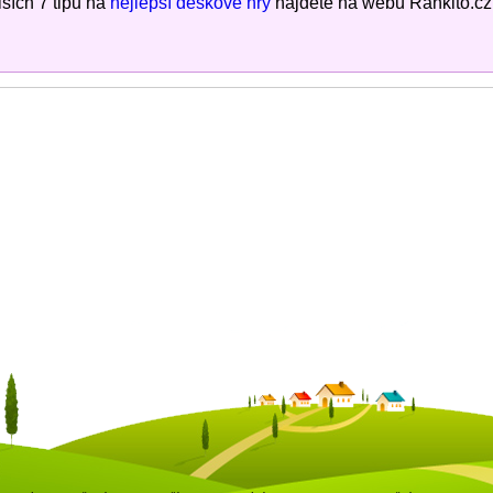
ších 7 tipů na
nejlepší deskové hry
najdete na webu Rankito.cz v