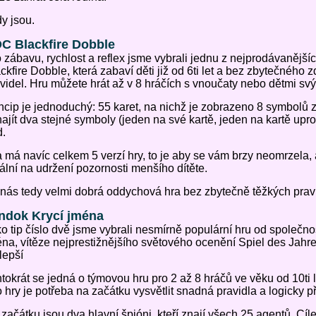
y jsou.
C Blackfire Dobble
 zábavu, rychlost a reflex jsme vybrali jednu z nejprodávanějš
ckfire Dobble, která zabaví děti již od 6ti let a bez zbytečného
videl. Hru můžete hrát až v 8 hráčích s vnoučaty nebo dětmi s
ncip je jednoduchý: 55 karet, na nichž je zobrazeno 8 symbolů
najít dva stejné symboly (jeden na své kartě, jeden na kartě upro
d.
 má navíc celkem 5 verzí hry, to je aby se vám brzy neomrzela, 
ální na udržení pozornosti menšího dítěte.
nás tedy velmi dobrá oddychová hra bez zbytečně těžkých pravi
ndok Krycí jména
o tip číslo dvě jsme vybrali nesmírně populární hru od společn
na, vítěze nejprestižnějšího světového ocenění Spiel des Jahr
lepší
tokrát se jedná o týmovou hru pro 2 až 8 hráčů ve věku od 10ti l
o hry je potřeba na začátku vysvětlit snadná pravidla a logicky p
začátku jsou dva hlavní špióni, kteří znají všech 25 agentů. Cíle