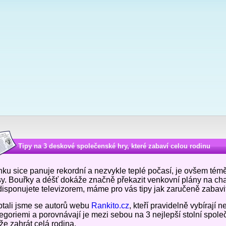
Tipy na 3 deskové společenské hry, které zabaví celou rodinu
ku sice panuje rekordní a nezvykle teplé počasí, je ovšem téměř 
y. Bouřky a déšť dokáže značně překazit venkovní plány na cha
isponujete televizorem, máme pro vás tipy jak zaručeně zabavit
tali jsme se autorů webu
Rankito.cz
, kteří pravidelně vybírají 
egoriemi a porovnávají je mezi sebou na 3 nejlepší stolní spole
e zahrát celá rodina.