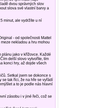
kladě dvou správných slov
out slova své vlastní barvy a
5 minut, ale vydržíte u ní
riginal - od společnosti Mattel
se meze nekladou a hru mohou
 plánu jako v křížovce. Každé
ím delší slovo vytvoříte, tím
na konci hry, až dojde všech
dičů. Setkal jsem se dokonce s
 se tak říci, že na hře se vyřádí
mýšlet a to je podle nás hlavní
ovní zásobu i v jiné řeči, což se