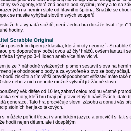
chny své agenty, které zná pouze pod krycími jmény a to na zá
razených na herním stole od hlavního špióna. Snažíte se uhodn
pak se musíte vyhýbat slovům svých soupeřů.
řesto že hra vypadá složitě, není. Jedna hra dokáže trvat i "jen" 1
uhé hodiny.
ttel Scrabble Original
ím posledním tipem je klasika, která nikdy neomrzí - Scrabble O
hrou pro doporučený počet dvou až čtyř hráčů, ovšem fantazii 
t třeba i týmy po 3-4 lidech aneb více hlav víc ví.
em je ze 7 náhodně vytažených písmen sestavit slova na herním
meno je ohodnoceno body a za vytvořené slovo se body sčítají. Č
e bodů získáte a tím větší pravděpodobnost vítězství máte také 
 slov nebo z nich nebude možné vytvořit již žádné slovo.
oručený věk dítěte od 10 let, zabaví celou rodinu včetně praro
olika seniory, kteří hru hrají při pravidelných návštěvách, dalo by
dá generace. Tato hra procvičuje slovní zásobu a donutí vás pře
ncip stolních her jako takových.
 si můžete pořídit třeba i v anglickém jazyce a procvičit si tak sl
e hodit nejen dětem, ale i dospělým.