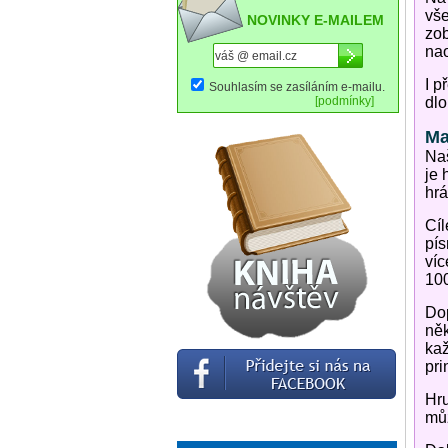
vše
NOVINKY E-MAILEM
zob
nao
I p
Souhlasím se zasíláním e-mailu.
[podmínky]
dlo
Ma
Naš
je 
hrá
Cíl
pís
víc
100
Dop
něk
kaž
pri
Hru
můž