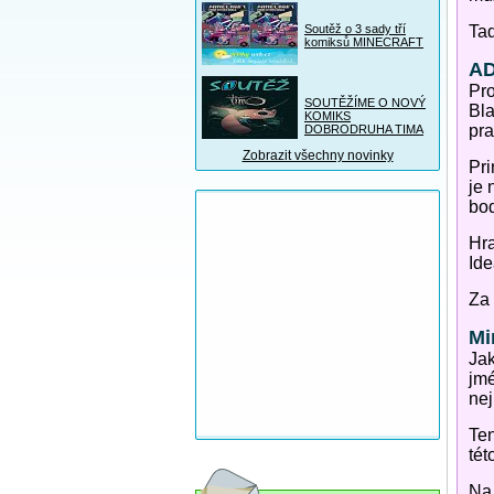
Soutěž o 3 sady tří
Tad
komiksů MINECRAFT
AD
Pro
SOUTĚŽÍME O NOVÝ
Bla
KOMIKS
pra
DOBRODRUHA TIMA
Zobrazit všechny novinky
Pri
je 
bo
Hra
Ide
Za 
Mi
Jak
jmé
nej
Ten
tét
Na 