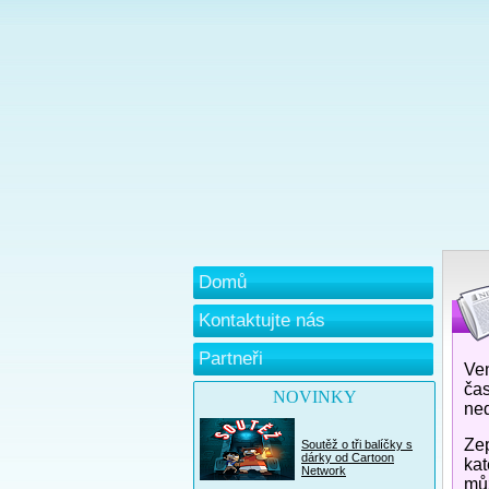
Domů
Kontaktujte nás
Partneři
Ven
čas
NOVINKY
ned
Zep
Soutěž o tři balíčky s
dárky od Cartoon
kat
Network
můž