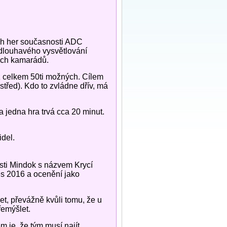
ích her současnosti ADC
 zdlouhavého vysvětlování
vých kamarádů.
 z celkem 50ti možných. Cílem
střed). Kdo to zvládne dřív, má
a jedna hra trvá cca 20 minut.
del.
osti Mindok s názvem Krycí
es 2016 a ocenění jako
et, převážně kvůli tomu, že u
řemýšlet.
m je, že tým musí najít