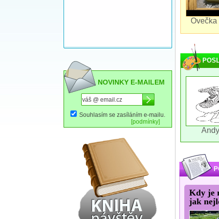
Ovečka 
POSL
NOVINKY E-MAILEM
Souhlasím se zasíláním e-mailu.
[podmínky]
Andy
P
Kdy je n
jak nej