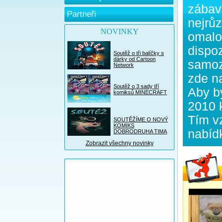
zábav
Partneři
nejrůz
NOVINKY
omalo
dispoz
Soutěž o tři balíčky s
dárky od Cartoon
samoz
Network
zde n
Soutěž o 3 sady tří
Aby b
komiksů MINECRAFT
2010 
Tím vz
SOUTĚŽÍME O NOVÝ
KOMIKS
nabídk
DOBRODRUHA TIMA
Zobrazit všechny novinky